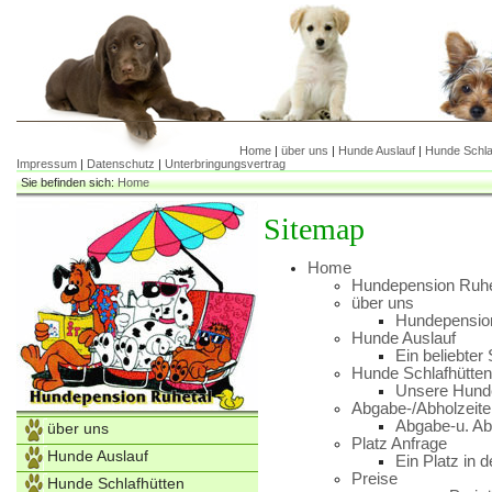
Home
|
über uns
|
Hunde Auslauf
|
Hunde Schla
Impressum
|
Datenschutz
|
Unterbringungsvertrag
Sie befinden sich:
Home
Sitemap
Home
Hundepension Ruhe
über uns
Hundepension 
Hunde Auslauf
Ein beliebter 
Hunde Schlafhütten
Unsere Hunde
Abgabe-/Abholzeite
Abgabe-u. Ab
über uns
Platz Anfrage
Hunde Auslauf
Ein Platz in 
Preise
Hunde Schlafhütten